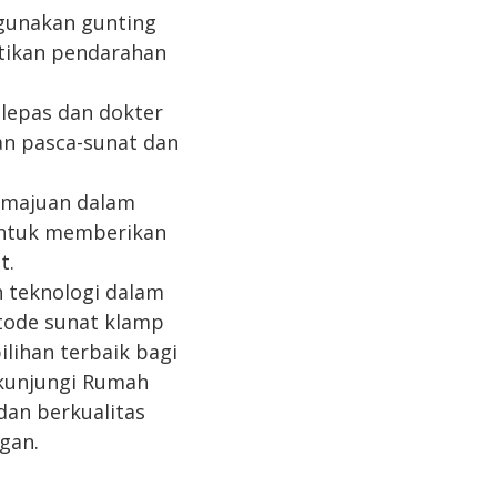
gunakan gunting
stikan pendarahan
ilepas dan dokter
an pasca-sunat dan
emajuan dalam
untuk memberikan
t.
 teknologi dalam
tode sunat klamp
lihan terbaik bagi
 kunjungi Rumah
an berkualitas
gan.