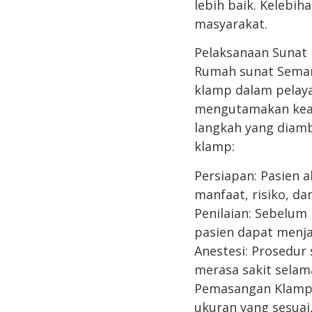
lebih baik. Kelebih
masyarakat.
Pelaksanaan Sunat
Rumah sunat Semar
klamp dalam pelay
mengutamakan keam
langkah yang diam
klamp:
Persiapan: Pasien 
manfaat, risiko, d
Penilaian: Sebelum
pasien dapat menja
Anestesi: Prosedur
merasa sakit selam
Pemasangan Klamp:
ukuran yang sesua