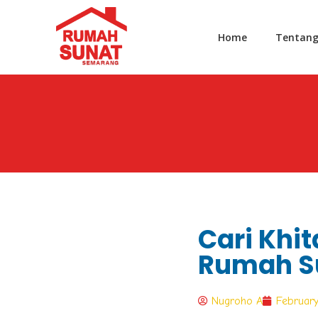
Home
Tentan
Cari Khit
Rumah S
Nugroho A
February