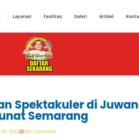
g
Layanan
Fasilitas
Galeri
Artikel
Konta
an Spektakuler di Juwana
unat Semarang
 19, 2025
No Comments