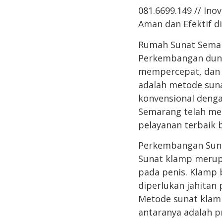
081.6699.149 // In
Aman dan Efektif 
Rumah Sunat Semar
Perkembangan duni
mempercepat, dan m
adalah metode suna
konvensional deng
Semarang telah me
pelayanan terbaik 
Perkembangan Sun
Sunat klamp meru
pada penis. Klamp 
diperlukan jahitan 
Metode sunat klamp
antaranya adalah p