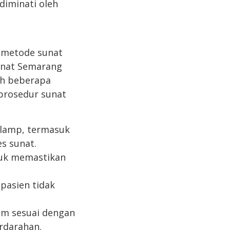
diminati oleh
 metode sunat
unat Semarang
ah beberapa
prosedur sunat
klamp, termasuk
s sunat.
tuk memastikan
pasien tidak
um sesuai dengan
rdarahan.