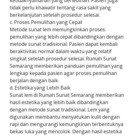
ketidaknyamanan yang berlebihan. Pasien juga
tidak perlu khawatir tentang rasa sakit yang
berkelanjutan setelah prosedur selesai.
c. Proses Pemulihan yang Cepat
Metode sunat lem memungkinkan proses
pemulihan yang lebih cepat dibandingkan dengan
metode sunat tradisional. Pasien dapat kembali
beraktivitas normal dalam waktu yang relatif
singkat setelah prosedur selesai. Rumah Sunat
Semarang memberikan panduan pemulihan yang
lengkap kepada pasien agar proses pemulihan
berjalan dengan baik.
d. Estetika yang Lebih Baik
Sunat lem di Rumah Sunat Semarang memberikan
hasil estetika yang lebih baik dibandingkan
dengan metode sunat tradisional. Lem yang
digunakan membantu menyatukan kulit dengan
rapi dan mengurangi kemungkinan terbentuknya
bekas luka yang mencolok. Dengan hasil estetika