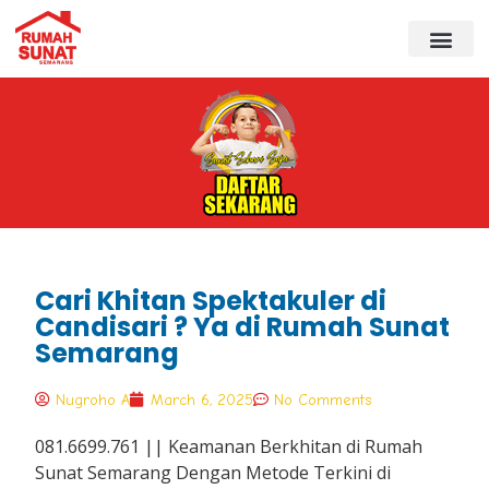
Cari Khitan Spektakuler di
Candisari ? Ya di Rumah Sunat
Semarang
Nugroho A
March 6, 2025
No Comments
081.6699.761 || Keamanan Berkhitan di Rumah
Sunat Semarang Dengan Metode Terkini di