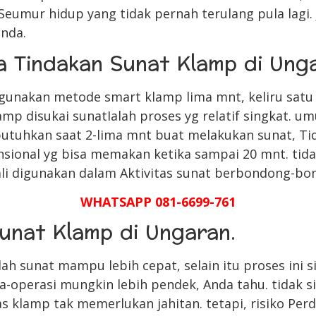
Seumur hidup yang tidak pernah terulang pula lagi. 
anda.
a Tindakan Sunat Klamp di Ung
unakan metode smart klamp lima mnt, keliru satu 
p disukai sunatIalah proses yg relatif singkat. u
tuhkan saat 2-lima mnt buat melakukan sunat, Tid
nsional yg bisa memakan ketika sampai 20 mnt. ti
li digunakan dalam Aktivitas sunat berbondong-bo
WHATSAPP 081-6699-761
unat Klamp di Ungaran.
h sunat mampu lebih cepat, selain itu proses ini si
operasi mungkin lebih pendek, Anda tahu. tidak s
s klamp tak memerlukan jahitan. tetapi, risiko Perd