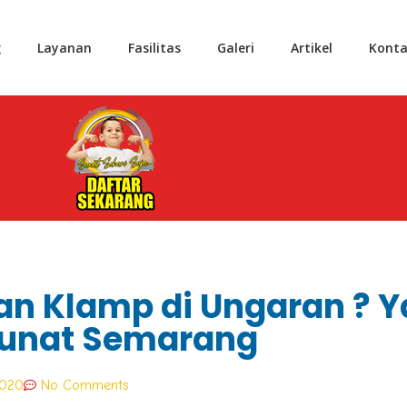
g
Layanan
Fasilitas
Galeri
Artikel
Konta
an Klamp di Ungaran ? Y
unat Semarang
2020
No Comments