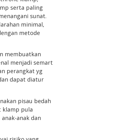
amp serta paling
menangani sunat.
darahan minimal,
n dengan metode
man membuatkan
kenal menjadi semart
an perangkat yg
an dapat diatur
unakan pisau bedah
t klamp pula
, anak-anak dan
ai risiko yang