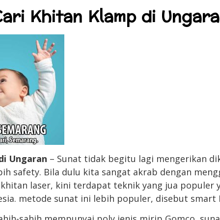
ari Khitan Klamp di Ungar
 di Ungaran
– Sunat tidak begitu lagi mengerikan d
ih safety. Bila dulu kita sangat akrab dengan me
as khitan laser, kini terdapat teknik yang jua popule
sia. metode sunat ini lebih populer, disebut smart
ahih-sahih mempunyai poly jenis mirip Gomco, sun