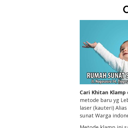
C
Cari Khitan Klamp
metode baru yg Leb
laser (kauteri) Ali
sunat Warga indone
Metode klamp ini s