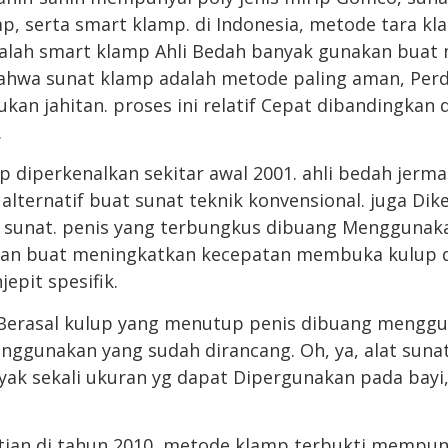
mp, serta smart klamp. di Indonesia, metode tara kl
alah smart klamp Ahli Bedah banyak gunakan buat 
bahwa sunat klamp adalah metode paling aman, Per
ukan jahitan. proses ini relatif Cepat dibandingka
.
 diperkenalkan sekitar awal 2001. ahli bedah jer
alternatif buat sunat teknik konvensional. juga Di
n sunat. penis yang terbungkus dibuang Menggunak
 dan buat meningkatkan kecepatan membuka kulup d
epit spesifik.
n Berasal kulup yang menutup penis dibuang mengg
nggunakan yang sudah dirancang. Oh, ya, alat suna
yak sekali ukuran yg dapat Dipergunakan pada bayi
tian di tahun 2010, metode klamp terbukti mempuny