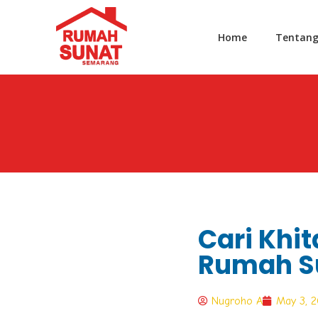
Home
Tentan
Cari Khit
Rumah S
Nugroho A
May 3, 