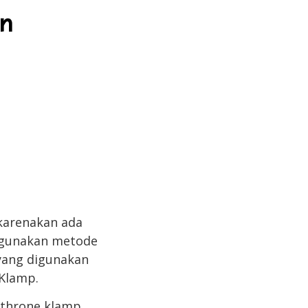
an
ikarenakan ada
nggunakan metode
r yang digunakan
 Klamp.
athrone klamp,