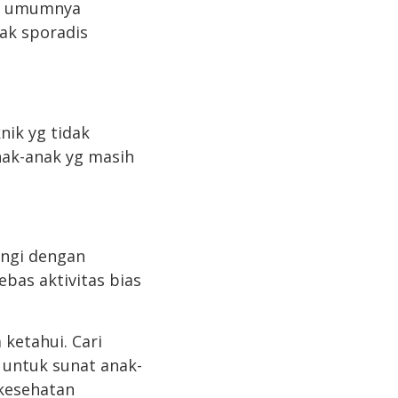
at umumnya
dak sporadis
nik yg tidak
nak-anak yg masih
ungi dengan
bas aktivitas bias
ketahui. Cari
 untuk sunat anak-
kesehatan