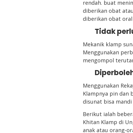
rendah. buat meni
diberikan obat atau
diberikan obat oral
Tidak perl
Mekanik klamp suna
Menggunakan perban
mengompol terutam
Diperbole
Menggunakan Rekaya
Klampnya pin dan b
disunat bisa mandi
Berikut ialah bebe
Khitan Klamp di Un
anak atau orang-or