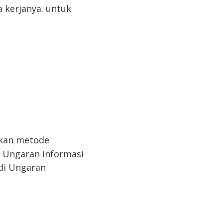
 kerjanya. untuk
kan metode
i Ungaran informasi
di Ungaran