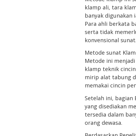
klamp ali, tara kla
banyak digunakan i
Para ahli berkata 
serta tidak memerl
konvensional sunat
Metode sunat Klamp
Metode ini menjadi 
klamp teknik cinci
mirip alat tabung
memakai cincin penj
Setelah ini, bagia
yang disediakan me
tersedia dalam ban
orang dewasa.
Berdasarkan Peneli