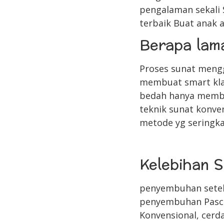
pengalaman sekali 
terbaik Buat anak 
Berapa lam
Proses sunat mengg
membuat smart klam
bedah hanya membu
teknik sunat konve
metode yg seringka
Kelebihan S
penyembuhan setela
penyembuhan Pasca-
Konvensional, cerda