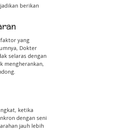
jadikan berikan
aran
faktor yang
mumnya, Dokter
ak selaras dengan
dak mengherankan,
ndong.
ngkat, ketika
inkron dengan seni
arahan jauh lebih