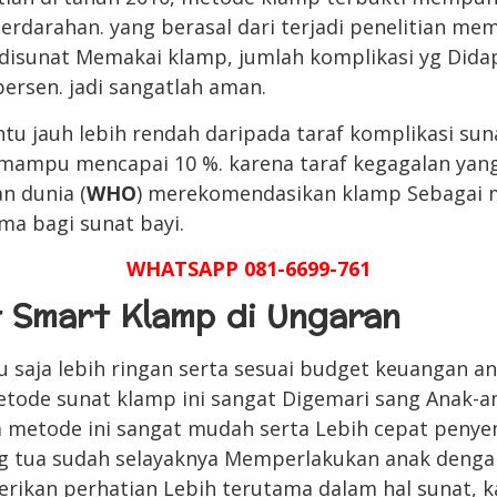
perdarahan. yang berasal dari terjadi penelitian m
 disunat Memakai klamp, jumlah komplikasi yg Dida
 persen. jadi sangatlah aman.
ntu jauh lebih rendah daripada taraf komplikasi su
mampu mencapai 10 %. karena taraf kegagalan yang
n dunia (
WHO
) merekomendasikan klamp Sebagai 
ama bagi sunat bayi.
WHATSAPP 081-6699-761
t Smart Klamp di Ungaran
tu saja lebih ringan serta sesuai budget keuangan 
etode sunat klamp ini sangat Digemari sang Anak-
a metode ini sangat mudah serta Lebih cepat peny
g tua sudah selayaknya Memperlakukan anak denga
ikan perhatian Lebih terutama dalam hal sunat, k