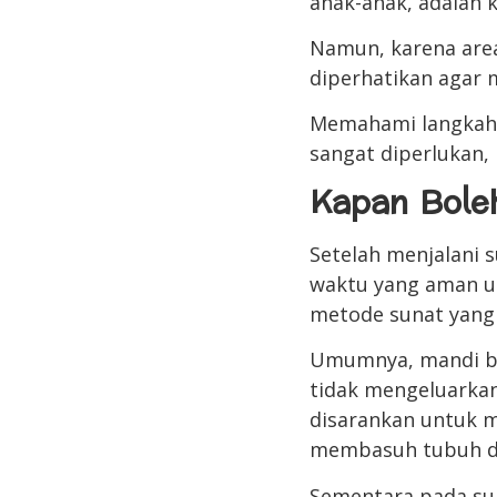
anak-anak, adalah 
Namun, karena area
diperhatikan agar 
Memahami langkah-
sangat diperlukan,
Kapan Bole
Setelah menjalani 
waktu yang aman un
metode sunat yang 
Umumnya, mandi bol
tidak mengeluarkan
disarankan untuk m
membasuh tubuh de
Sementara pada su