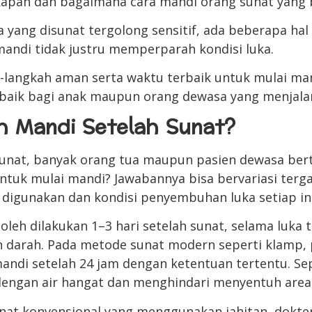
kapan dan bagaimana cara mandi orang sunat yang 
 yang disunat tergolong sensitif, ada beberapa hal
mandi tidak justru memperparah kondisi luka.
langkah aman serta waktu terbaik untuk mulai man
 baik bagi anak maupun orang dewasa yang menjalan
h Mandi Setelah Sunat?
sunat, banyak orang tua maupun pasien dewasa ber
tuk mulai mandi? Jawabannya bisa bervariasi terg
digunakan dan kondisi penyembuhan luka setiap ind
eh dilakukan 1–3 hari setelah sunat, selama luka t
 darah. Pada metode sunat modern seperti klamp, 
andi setelah 24 jam dengan ketentuan tertentu. Se
ngan air hangat dan menghindari menyentuh area 
nat konvensional yang menggunakan jahitan, dokte