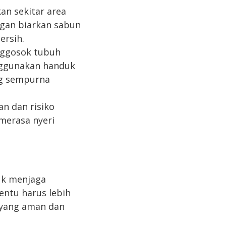
an sekitar area
ngan biarkan sabun
ersih.
nggosok tubuh
nggunakan handuk
ng sempurna
n dan risiko
 merasa nyeri
uk menjaga
entu harus lebih
i yang aman dan