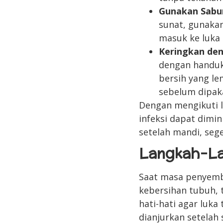
Gunakan Sabun
sunat, gunakan
masuk ke luka 
Keringkan de
dengan handuk
bersih yang le
sebelum dipaka
Dengan mengikuti l
infeksi dapat dimin
setelah mandi, seg
Langkah-La
Saat masa penyemb
kebersihan tubuh, 
hati-hati agar luka
dianjurkan setelah 