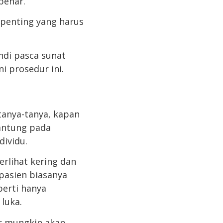
benar.
 penting yang harus
di pasca sunat
i prosedur ini.
tanya-tanya, kapan
antung pada
ividu.
erlihat kering dan
pasien biasanya
perti hanya
luka.
r mungkin akan