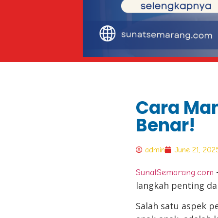
Cara Man
Benar!
admin
June 21, 202
SunatSemarang.com
langkah penting d
Salah satu aspek p