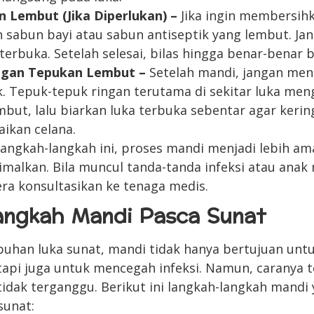
 Lembut (Jika Diperlukan) –
Jika ingin membersihk
 sabun bayi atau sabun antiseptik yang lembut. Ja
terbuka. Setelah selesai, bilas hingga benar-benar b
ngan Tepukan Lembut –
Setelah mandi, jangan me
. Tepuk-tepuk ringan terutama di sekitar luka me
mbut, lalu biarkan luka terbuka sebentar agar keri
ikan celana.
angkah-langkah ini, proses mandi menjadi lebih ama
imalkan. Bila muncul tanda-tanda infeksi atau anak
era konsultasikan ke tenaga medis.
ngkah Mandi Pasca Sunat
uhan luka sunat, mandi tidak hanya bertujuan unt
tapi juga untuk mencegah infeksi. Namun, caranya t
 tidak terganggu. Berikut ini langkah-langkah mand
sunat: