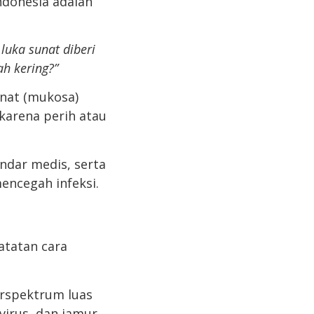
ndonesia adalah
luka sunat diberi
ah kering?”
unat (mukosa)
karena perih atau
ndar medis, serta
ncegah infeksi.
tatan cara
berspektrum luas
, virus, dan jamur