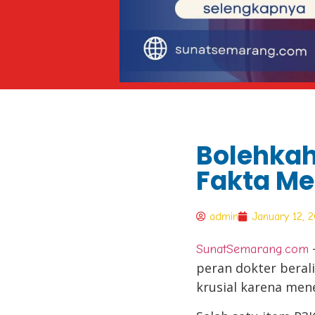
Bolehkah 
Fakta Me
admin
January 12, 
–
SunatSemarang.com
peran dokter beral
krusial karena men