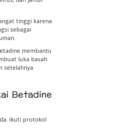
sangat tinggi karena
gsi sebagai
kuman.
, Betadine membantu
mbuat luka basah
n setelahnya.
ai Betadine
da. Ikuti protokol