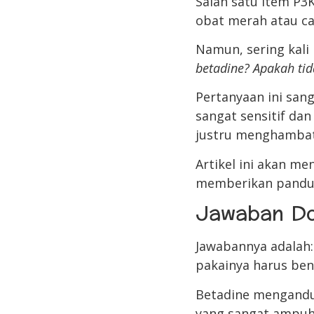
Salah satu item P3
obat merah atau ca
Namun, sering kali
betadine? Apakah tid
Pertanyaan ini sang
sangat sensitif da
justru menghamba
Artikel ini akan m
memberikan pandua
Jawaban Do
Jawabannya adalah
pakainya harus ben
Betadine mengandu
yang sangat ampuh