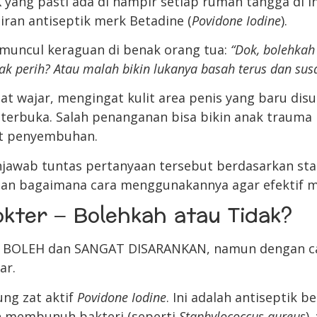
K yang pasti ada di hampir setiap rumah tangga di I
iran antiseptik merk Betadine (
Povidone Iodine
).
 muncul keraguan di benak orang tua:
“Dok, bolehkah 
ak perih? Atau malah bikin lukanya basah terus dan sus
at wajar, mengingat kulit area penis yang baru dis
n terbuka. Salah penanganan bisa bikin anak trauma 
t penyembuhan.
enjawab tuntas pertanyaan tersebut berdasarkan sta
n bagaimana cara menggunakannya agar efektif me
kter – Bolehkah atau Tidak?
: BOLEH dan SANGAT DISARANKAN, namun dengan ca
ar.
ng zat aktif
Povidone Iodine
. Ini adalah antiseptik 
 membunuh bakteri (seperti
Staphylococcus aureus
)