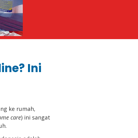
ine? Ini
ang ke rumah,
ome care
) ini sangat
uh.