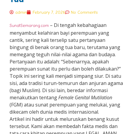
admin
February 7, 2026
No Comments
– Di tengah kebahagiaan
SunatSemarang.com
menyambut kelahiran bayi perempuan yang
cantik, sering kali terselip satu pertanyaan
bingung di benak orang tua baru, terutama yang
memegang teguh nilai-nilai agama dan budaya.
Pertanyaan itu adalah: “Sebenarnya, apakah
perempuan sunat itu perlu dan boleh dilakukan?”
Topik ini sering kali menjadi simpang siur. Di satu
sisi, ada tradisi turun-temurun dan anjuran agama
(bagi Muslim). Di sisi lain, beredar informasi
menakutkan tentang
Female Genital Mutilation
(FGM) atau sunat perempuan yang melukai, yang
dikecam oleh dunia medis internasional.
Artikel ini hadir untuk meluruskan benang kusut
tersebut. Kami akan membedah fakta medis dan
tata cara khitan perempuan yang LEGAL, AMAN,