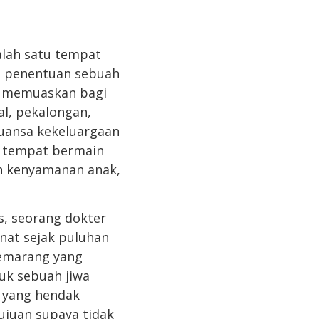
alah satu tempat
am penentuan sebuah
an memuaskan bagi
l, pekalongan,
uansa kekeluargaan
n tempat bermain
h kenyamanan anak,
s, seorang dokter
nat sejak puluhan
semarang yang
uk sebuah jiwa
k yang hendak
ujuan supaya tidak