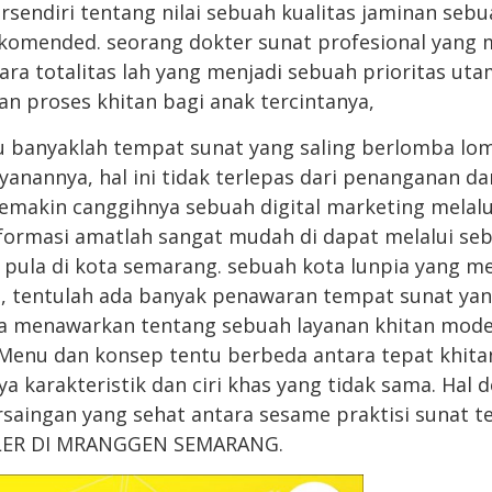
ersendiri tentang nilai sebuah kualitas jaminan seb
komended. seorang dokter sunat profesional yang m
ara totalitas lah yang menjadi sebuah prioritas ut
 proses khitan bagi anak tercintanya,
tu banyaklah tempat sunat yang saling berlomba lo
nannya, hal ini tidak terlepas dari penanganan da
semakin canggihnya sebuah digital marketing melalu
nformasi amatlah sangat mudah di dapat melalui s
pula di kota semarang. sebuah kota lunpia yang me
h, tentulah ada banyak penawaran tempat sunat ya
 menawarkan tentang sebuah layanan khitan mode
 Menu dan konsep tentu berbeda antara tepat khita
a karakteristik dan ciri khas yang tidak sama. Hal 
saingan yang sehat antara sesame praktisi sunat 
LER DI MRANGGEN SEMARANG.