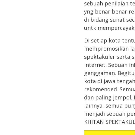
sebuah penilaian t
yng benar benar re
di bidang sunat sec
untk mempercayakan
Di setiap kota ten
mempromosikan laya
spektakuler serta 
internet. Sebuah i
genggaman. Begitu 
kota di jawa tenga
rekomended. Semua
dan paling jempol.
lainnya, semua puny
menjadi sebuah per
KHITAN SPEKTAKU