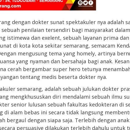
ng dengan dokter sunat spektakuler nya adalah s
 sebuah penilaian tersendiri bagi masyarakat dal
ng istimewa dan exelent, sebuah layanan prima d
unat di kota kota sekitar semarang, semacam Kenda
 Dengan mengusung tema yang homely, artinya bern
nuansa yang nyaman dan bersahaja bagi anak. Kesa
arna cerah bergambar super hero tetunya menamba
ayangan tentang medis beserta dokter nya.
akuler semarang, adalah sebuah julukan dokter pra
yang mengkhususkan diri mendalami sebuah ilmu su
okter senior lulusan sebuah fakultas kedokteran di 
 di alam bebas ini secara tidak langsung membent
h bergaul dengan siapa saja. Terlebih dengan ana
secara persuasive dilakukan terlebih dahulu untuk t