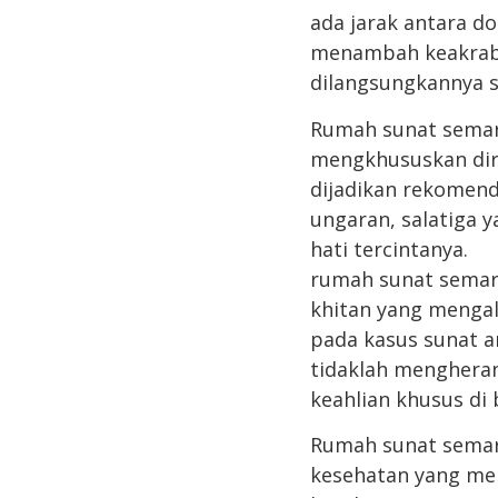
ada jarak antara d
menambah keakraba
dilangsungkannya s
Rumah sunat semara
mengkhususkan dir
dijadikan rekomend
ungaran, salatiga 
hati tercintanya.
rumah sunat semara
khitan yang mengal
pada kasus sunat a
tidaklah menghera
keahlian khusus di 
Rumah sunat semara
kesehatan yang men