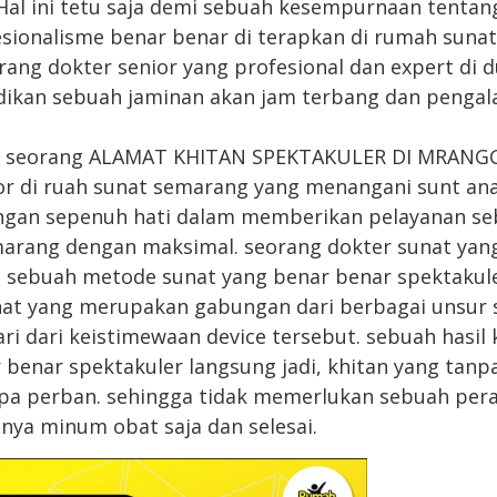
al ini tetu saja demi sebuah kesempurnaan tentan
esionalisme benar benar di terapkan di rumah suna
ang dokter senior yang profesional dan expert di d
adikan sebuah jaminan akan jam terbang dan penga
as, seorang ALAMAT KHITAN SPEKTAKULER DI MRAN
r di ruah sunat semarang yang menangani sunt an
engan sepenuh hati dalam memberikan pelayanan se
arang dengan maksimal. seorang dokter sunat yang
 sebuah metode sunat yang benar benar spektakuler
at yang merupakan gabungan dari berbagai unsur
ari dari keistimewaan device tersebut. sebuah hasil 
benar spektakuler langsung jadi, khitan yang tan
npa perban. sehingga tidak memerlukan sebuah per
anya minum obat saja dan selesai.