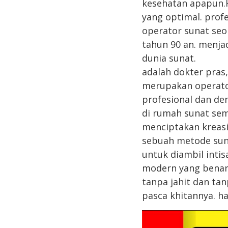
kesehatan apapun.H
yang optimal. prof
operator sunat seor
tahun 90 an. menj
dunia sunat.
adalah dokter pr
merupakan operato
profesional dan d
di rumah sunat sem
menciptakan kreasi
sebuah metode sun
untuk diambil intis
modern yang benar 
tanpa jahit dan ta
pasca khitannya. h