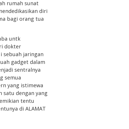
uah rumah sunat
endedikasikan diri
ama bagi orang tua
mba untk
ri dokter
i sebuah jaringan
ebuah gadget dalam
njadi sentralnya
ng semua
rn yang istimewa
n satu dengan yang
demikian tentu
tentunya di ALAMAT