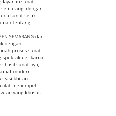
g layanan sunat
t semarang. dengan
unia sunat sejak
laman tentang
GGEN SEMARANG dan
ak dengan
buah proses sunat
 spektakuler karna
 hasil sunat nya,.
 sunat modern
kreasi khitan
pa alat menempel
awtan yang khusus