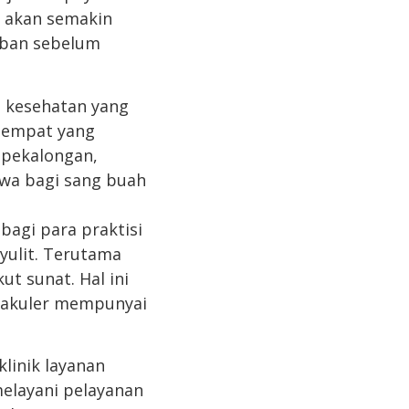
u akan semakin
aban sebelum
n kesehatan yang
tempat yang
 pekalongan,
ewa bagi sang buah
bagi para praktisi
yulit. Terutama
t sunat. Hal ini
takuler mempunyai
linik layanan
melayani pelayanan