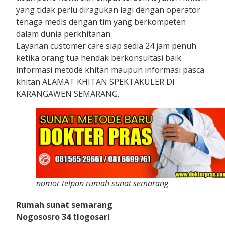
yang tidak perlu diragukan lagi dengan operator
tenaga medis dengan tim yang berkompeten
dalam dunia perkhitanan.
Layanan customer care siap sedia 24 jam penuh
ketika orang tua hendak berkonsultasi baik
informasi metode khitan maupun informasi pasca
khitan ALAMAT KHITAN SPEKTAKULER DI
KARANGAWEN SEMARANG.
nomor telpon rumah sunat semarang
Rumah sunat semarang
Nogososro 34 tlogosari