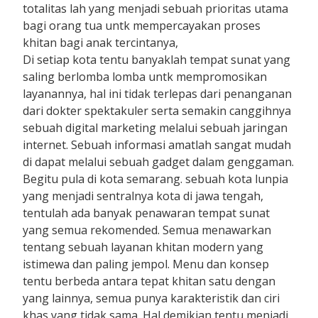
totalitas lah yang menjadi sebuah prioritas utama
bagi orang tua untk mempercayakan proses
khitan bagi anak tercintanya,
Di setiap kota tentu banyaklah tempat sunat yang
saling berlomba lomba untk mempromosikan
layanannya, hal ini tidak terlepas dari penanganan
dari dokter spektakuler serta semakin canggihnya
sebuah digital marketing melalui sebuah jaringan
internet. Sebuah informasi amatlah sangat mudah
di dapat melalui sebuah gadget dalam genggaman.
Begitu pula di kota semarang. sebuah kota lunpia
yang menjadi sentralnya kota di jawa tengah,
tentulah ada banyak penawaran tempat sunat
yang semua rekomended. Semua menawarkan
tentang sebuah layanan khitan modern yang
istimewa dan paling jempol. Menu dan konsep
tentu berbeda antara tepat khitan satu dengan
yang lainnya, semua punya karakteristik dan ciri
khas yang tidak sama. Hal demikian tentu menjadi