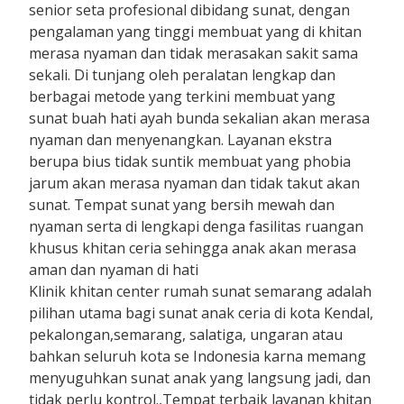
senior seta profesional dibidang sunat, dengan
pengalaman yang tinggi membuat yang di khitan
merasa nyaman dan tidak merasakan sakit sama
sekali. Di tunjang oleh peralatan lengkap dan
berbagai metode yang terkini membuat yang
sunat buah hati ayah bunda sekalian akan merasa
nyaman dan menyenangkan. Layanan ekstra
berupa bius tidak suntik membuat yang phobia
jarum akan merasa nyaman dan tidak takut akan
sunat. Tempat sunat yang bersih mewah dan
nyaman serta di lengkapi denga fasilitas ruangan
khusus khitan ceria sehingga anak akan merasa
aman dan nyaman di hati
Klinik khitan center rumah sunat semarang adalah
pilihan utama bagi sunat anak ceria di kota Kendal,
pekalongan,semarang, salatiga, ungaran atau
bahkan seluruh kota se Indonesia karna memang
menyuguhkan sunat anak yang langsung jadi, dan
tidak perlu kontrol.,Tempat terbaik layanan khitan