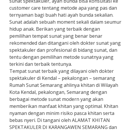
sunat spektakuler, ayah bunda bisa konsultasi ke
customer care tentang metode apa yang pas dan
ternyaman bagi buah hati ayah bunda sekalian.
Sunat adalah sebuah moment sekali dalam seumur
hidup anak. Berikan yang terbaik dengan
pemilihan tempat sunat yang benar benar
rekomended dan ditangani oleh dokter sunat yang
spektakuler dan profesional di bidang sunat, dan
tentu dengan pemilihan metode sunatnya yang
terkini dan terbaik tentunya.
Tempat sunat terbaik yang dilayani oleh dokter
spektakuler di Kendal – pekalongan – semarang
Rumah Sunat Semarang ahlinya khitan di Wilayah
Kota Kendal, pekalongan, Semarang dengan
berbagai metode sunat modern yang akan
memberikan manfaat khitan yang optimal. Khitan
nyaman dengan minim risiko pasca khitan serta
bebas nyeri. Di tangani oleh ALAMAT KHITAN
SPEKTAKULER DI KARANGAWEN SEMARANG dan