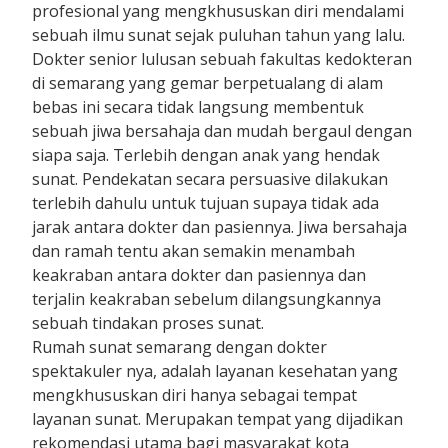
profesional yang mengkhususkan diri mendalami
sebuah ilmu sunat sejak puluhan tahun yang lalu.
Dokter senior lulusan sebuah fakultas kedokteran
di semarang yang gemar berpetualang di alam
bebas ini secara tidak langsung membentuk
sebuah jiwa bersahaja dan mudah bergaul dengan
siapa saja. Terlebih dengan anak yang hendak
sunat. Pendekatan secara persuasive dilakukan
terlebih dahulu untuk tujuan supaya tidak ada
jarak antara dokter dan pasiennya. Jiwa bersahaja
dan ramah tentu akan semakin menambah
keakraban antara dokter dan pasiennya dan
terjalin keakraban sebelum dilangsungkannya
sebuah tindakan proses sunat.
Rumah sunat semarang dengan dokter
spektakuler nya, adalah layanan kesehatan yang
mengkhususkan diri hanya sebagai tempat
layanan sunat. Merupakan tempat yang dijadikan
rekomendasi utama bagi masyarakat kota