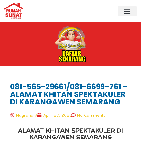
081-565-29661/081-6699-761 –
ALAMAT KHITAN SPEKTAKULER
DI KARANGAWEN SEMARANG
Nugroho A
April 20, 2021
No Comments
ALAMAT KHITAN SPEKTAKULER DI
KARANGAWEN SEMARANG