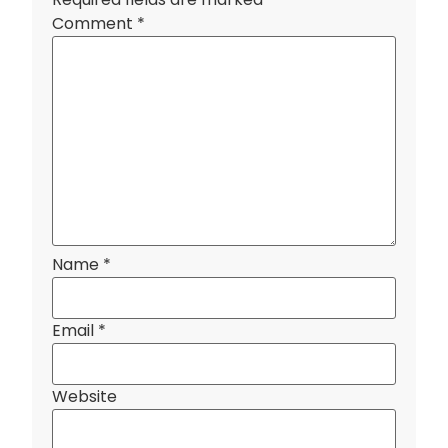
Comment
*
Name
*
Email
*
Website