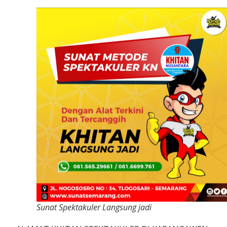
Sunat Spektakuler Langsung jadi