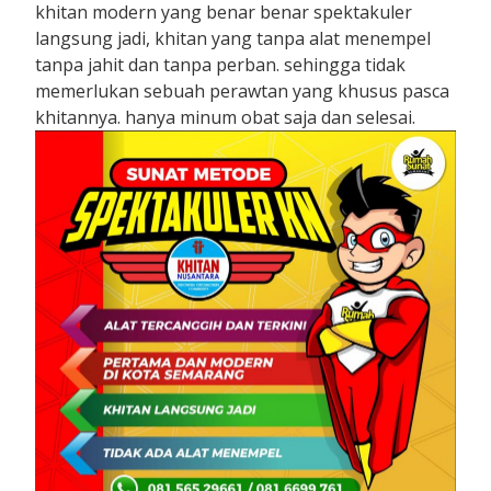
khitan modern yang benar benar spektakuler
langsung jadi, khitan yang tanpa alat menempel
tanpa jahit dan tanpa perban. sehingga tidak
memerlukan sebuah perawtan yang khusus pasca
khitannya. hanya minum obat saja dan selesai.