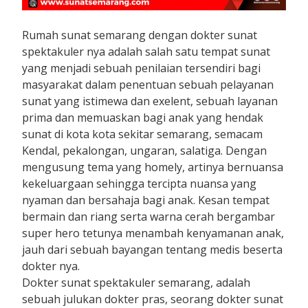
Rumah sunat semarang dengan dokter sunat
spektakuler nya adalah salah satu tempat sunat
yang menjadi sebuah penilaian tersendiri bagi
masyarakat dalam penentuan sebuah pelayanan
sunat yang istimewa dan exelent, sebuah layanan
prima dan memuaskan bagi anak yang hendak
sunat di kota kota sekitar semarang, semacam
Kendal, pekalongan, ungaran, salatiga. Dengan
mengusung tema yang homely, artinya bernuansa
kekeluargaan sehingga tercipta nuansa yang
nyaman dan bersahaja bagi anak. Kesan tempat
bermain dan riang serta warna cerah bergambar
super hero tetunya menambah kenyamanan anak,
jauh dari sebuah bayangan tentang medis beserta
dokter nya.
Dokter sunat spektakuler semarang, adalah
sebuah julukan dokter pras, seorang dokter sunat