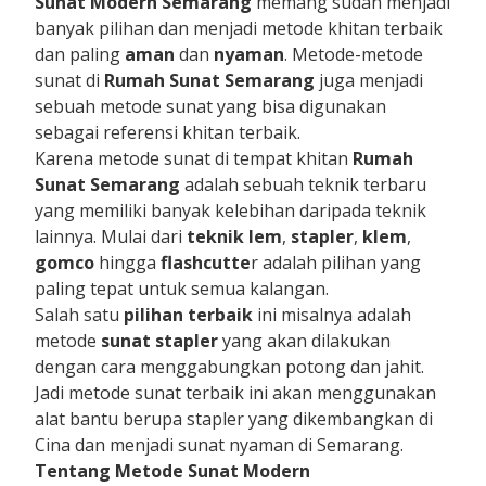
Sunat Modern Semarang
memang sudah menjadi
banyak pilihan dan menjadi metode khitan terbaik
dan paling
aman
dan
nyaman
. Metode-metode
sunat di
Rumah Sunat Semarang
juga menjadi
sebuah metode sunat yang bisa digunakan
sebagai referensi khitan terbaik.
Karena metode sunat di tempat khitan
Rumah
Sunat Semarang
adalah sebuah teknik terbaru
yang memiliki banyak kelebihan daripada teknik
lainnya. Mulai dari
teknik lem
,
stapler
,
klem
,
gomco
hingga
flashcutte
r adalah pilihan yang
paling tepat untuk semua kalangan.
Salah satu
pilihan terbaik
ini misalnya adalah
metode
sunat stapler
yang akan dilakukan
dengan cara menggabungkan potong dan jahit.
Jadi metode sunat terbaik ini akan menggunakan
alat bantu berupa stapler yang dikembangkan di
Cina dan menjadi sunat nyaman di Semarang.
Tentang Metode Sunat Modern