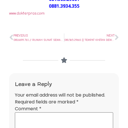
0881.3934.355
www.dokterpras.com
PREVIOUS
NEXT
081.6699.761 // RUMAH SUNAT SEMARANGKHITAN MODERN NYAMAN UNTUK SEMUA USIA DI SEMARANG
081.565.29661 || TEMPAT KHITAN DEWASA METODE STAPLER DI GUNUNG PATI – SEMARANG || SUNAT SEHARI SAJA..
Leave a Reply
Your email address will not be published.
Required fields are marked
*
Comment
*