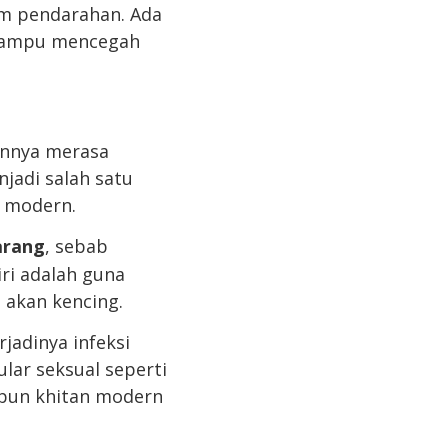
im pendarahan. Ada
 mampu mencegah
ennya merasa
jadi salah satu
e modern.
arang
, sebab
iri adalah guna
 akan kencing.
jadinya infeksi
lar seksual seperti
upun khitan modern