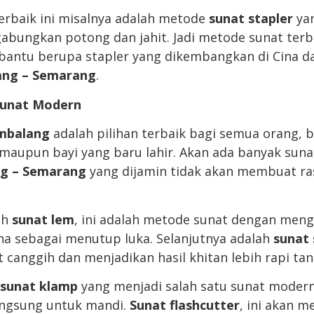
terbaik ini misalnya adalah metode
sunat stapler
yan
bungkan potong dan jahit. Jadi metode sunat terba
antu berupa stapler yang dikembangkan di Cina d
ng – Semarang
.
unat Modern
mbalang
adalah pilihan terbaik bagi semua orang, b
maupun bayi yang baru lahir. Akan ada banyak suna
g – Semarang
yang dijamin tidak akan membuat ras
ah
sunat lem
, ini adalah metode sunat dengan men
a sebagai menutup luka. Selanjutnya adalah
sunat 
canggih dan menjadikan hasil khitan lebih rapi tanp
sunat klamp
yang menjadi salah satu sunat modern 
angsung untuk mandi.
Sunat flashcutter
, ini akan 