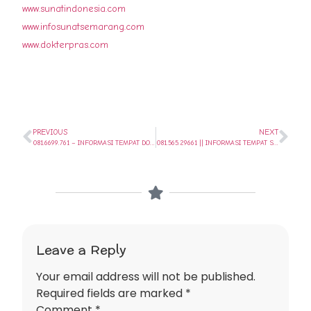
www.sunatindonesia.com
www.infosunatsemarang.com
www.dokterpras.com
PREVIOUS
NEXT
081.6699.761 – INFORMASI TEMPAT DOKTER KHITAN PROFESIONAL TERDEKAT DI TUGU – SEMARANG // SUNAT SEHARI SAJA..
081.565.29661 || INFORMASI TEMPAT SUNAT SUPER CANGGIH TERDEKAT DI MIJEN – SEMARANG // SUNAT SEHARI SAJA..
Leave a Reply
Your email address will not be published.
Required fields are marked
*
Comment
*