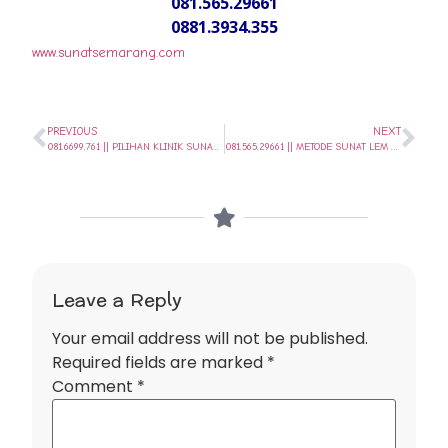
081.565.29661
0881.3934.355
www.sunatsemarang.com
PREVIOUS
NEXT
081.6699.761 || PILIHAN KLINIK SUNAT ANAK SEGALA USIA DI GENUK – SEMARANG // SUNAT SEHARI SAJA..
081.565.29661 || METODE SUNAT LEM MODERN TERPOPULER DI GAYAMSARI – SEMARANG || SUNAT SEHARI SAJA..
Leave a Reply
Your email address will not be published.
Required fields are marked
*
Comment
*