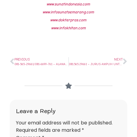
www.sunatindonesia.com
www.infosunatsemarang.com
www.dokterpras.com
www.infokhitan.com
PREVIOUS
NEXT
081-565-29661/081-6699-761 – ALAMAT KHITAN SPEKTAKULER DI PEMALANG SEMARANG
081.565.29661 – JURUS AMPUH UNTUK MENGHADAPI ANAK TAKUT SUNAT DI SEMARANG
Leave a Reply
Your email address will not be published.
Required fields are marked
*