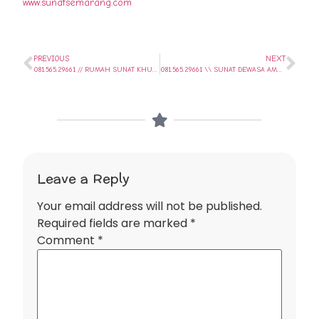
www.sunatsemarang.com
PREVIOUS
NEXT
081.565.29661 // RUMAH SUNAT KHUSUS ANAK GEMUK HANDAL & PROFESIONAL DI TUGU – SEMARANG // SUNAT SEHARI SAJA..
081.565.29661 \\ SUNAT DEWASA AMAN TANPA CUTI KERJA DI GUNUNG PATI – SEMARANG
Leave a Reply
Your email address will not be published.
Required fields are marked
*
Comment
*