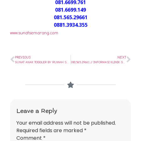
081.6699.761
081.6699.149
081.565.29661
0881.3934.355
www.sunatsemarang.com
PREVIOUS
NEXT
SUNAT ANAK TODDLER BY RUMAH SUNAT SEMARANG – 081-6699-761
081.565.29661 // INFORMASI KLINIK SUNAT BAYI DI PEDURUNGAN – SEMARANG METODE KLAMP // SUNAT SEHARI SAJA..
Leave a Reply
Your email address will not be published.
Required fields are marked
*
Comment
*