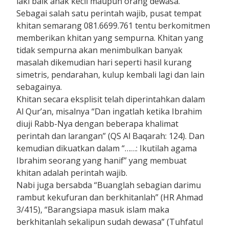
laki baik anak kecil maupun orang dewasa.
Sebagai salah satu perintah wajib, pusat tempat
khitan semarang 081.6699.761 tentu berkomitmen
memberikan khitan yang sempurna. Khitan yang
tidak sempurna akan menimbulkan banyak
masalah dikemudian hari seperti hasil kurang
simetris, pendarahan, kulup kembali lagi dan lain
sebagainya.
Khitan secara eksplisit telah diperintahkan dalam
Al Qur’an, misalnya “Dan ingatlah ketika Ibrahim
diuji Rabb-Nya dengan beberapa khalimat
perintah dan larangan” (QS Al Baqarah: 124). Dan
kemudian dikuatkan dalam “……: Ikutilah agama
Ibrahim seorang yang hanif” yang membuat
khitan adalah perintah wajib.
Nabi juga bersabda “Buanglah sebagian darimu
rambut kekufuran dan berkhitanlah” (HR Ahmad
3/415), “Barangsiapa masuk islam maka
berkhitanlah sekalipun sudah dewasa” (Tuhfatul