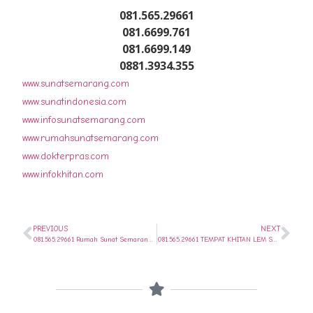
081.565.29661
081.6699.761
081.6699.149
0881.3934.355
www.sunatsemarang.com
www.sunatindonesia.com
www.infosunatsemarang.com
www.rumahsunatsemarang.com
www.dokterpras.com
www.infokhitan.com
PREVIOUS
NEXT
081.565.29661 Rumah Sunat Semarang Pusat Tempat khitan | Sunat Klamp Murah terdekat di kota semarang
081.565.29661 TEMPAT KHITAN LEM SEALER TERBARU DI SEMARANG