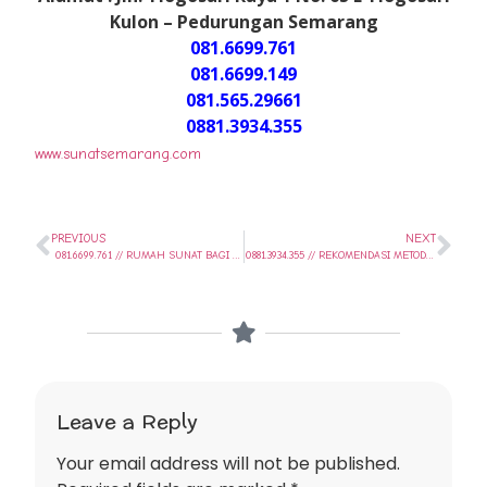
Kulon – Pedurungan Semarang
081.6699.761
081.6699.149
081.565.29661
0881.3934.355
www.sunatsemarang.com
PREVIOUS
NEXT
081.6699.761 // RUMAH SUNAT BAGI ANAK DI TUGU – SEMARANG // SUNAT SEHARI SAJA..
0881.3934.355 // REKOMENDASI METODE KHITAN BAYI TERBAIK DI NGALIYAN – SEMARANG // SUNAT SEHARI SAJA..
Leave a Reply
Your email address will not be published.