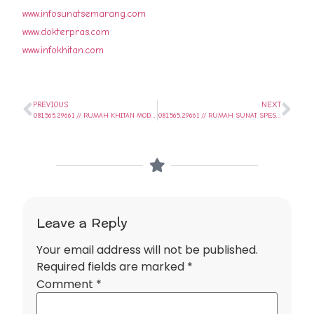
www.infosunatsemarang.com
www.dokterpras.com
www.infokhitan.com
PREVIOUS
NEXT
081.565.29661 // RUMAH KHITAN MODERN AMAN NYAMAN TANPA BIKIN ANAK TRAUMA DI KOTA SEMARANG \\ SUNAT SEHARI SAJA..
081.565.29661 // RUMAH SUNAT SPESIALIS SUNAT KLAMP TERMURAH DI KOTA SEMARANG // SUNAT SEHARI SAJA..
Leave a Reply
Your email address will not be published.
Required fields are marked
*
Comment
*