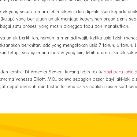
ek yang secara umum lebih dikenal dan dipraktikkan kepada anak l
kulup) yang bertujuan untuk menjaga kebersihan organ penis se
 sebagai satu prosesi yang masih dianggap tabu dan menakutkan.
ya untuk berkhitan, namun ia menjadi wajib ketika usia telah menc
ksanakan berkhitan; ada yang mengatakan usia 7 tahun, 6 tahun, 10 
Akan tetapi, sebagaimana ibadah yang lain, lebih utama jika dilaku
o dan kontra. Di Amerika Serikat, kurang lebih 55 %
bayi baru lahir
di
rnama Vanessa Elliott, M.D., bahwa sebagian besar bayi laki-laki di
gat cepat sembuh dan faktor taruma psikis adalah alasan kuat ken