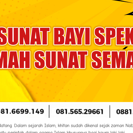
 datang. Dalam sejarah Islam, khitan sudah dikenal sejak zaman Na
satu perintah dalam agama Islam khususnya bagi kaum laki-laki.