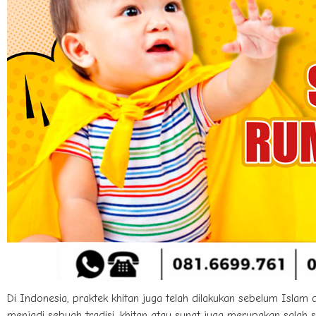
Di Indonesia, praktek khitan juga telah dilakukan sebelum Islam
menjadi sebuah tradisi, khitan atau sunat juga merupakan salah 