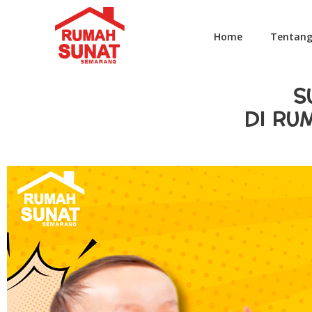
Home
Tentan
S
DI RU