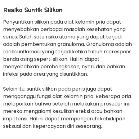
Resiko Suntik Silikon
Penyuntikan silikon pada alat kelamin pria dapat
menyebabkan berbagai masalah kesehatan yang
serius. Salah satu risiko utama yang dapat terjadi
adalah pembentukan granuloma. Granuloma adalah
reaksi inflamasi yang terjadi ketika tubuh merespons
benda asing seperti silikon. Hal ini dapat
menyebabkan pembengkakan, nyeri, dan bahkan
infeksi pada area yang disuntikkan.
Selain itu, suntik silikon pada penis juga dapat
mengganggu fungsi alat kelamin pria. Beberapa pria
melaporkan bahwa setelah melakukan prosedur ini,
mereka mengalami kesulitan ereksi atau bahkan
impotensi. Hal ini dapat mempengaruhi kehidupan
seksual dan kepercayaan diri seseorang.