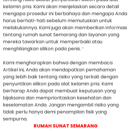
kelamin pria. Kami akan menjelaskan secara detail
mengapa prosedur ini berbahaya dan mengapa Anda
harus berhati-hati sebelum memutuskan untuk
melakukannya. Kami juga akan memberikan informasi
tentang rumah sunat Semarang dan layanan yang
mereka tawarkan untuk memperbaiki atau
menghilangkan silikon pada penis.
*
Kami mengharapkan bahwa dengan membaca
Artikel ini, Anda akan mendapatkan pemahaman
yang lebih baik tentang risiko yang terkait dengan
penyuntikan silikon pada alat kelamin pria. Kami
berharap Anda dapat membuat keputusan yang
bijaksana dan memprioritaskan kesehatan dan
keselamatan Anda. Jangan mengambil risiko yang
tidak perlu hanya demi penampilan fisik yang
sempurna.
RUMAH SUNAT SEMARANG